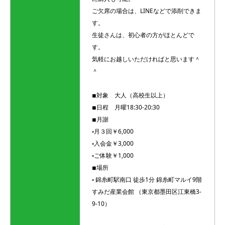
ご欠席の場合は、LINEなどで添削できま
す。
生徒さんは、初心者の方がほとんどで
す。
気軽にお越しいただければと思います＾
＾
◾︎対象 大人（高校生以上）
◾︎日程 月曜18:30-20:30
◾︎月謝
▫︎月３回￥6,000
▫︎入会金￥3,000
▫︎ご体験￥1,000
◾︎場所
▫︎ 錦糸町駅南口 徒歩1分 錦糸町マルイ9階
すみだ産業会館 （東京都墨田区江東橋3-
9-10）