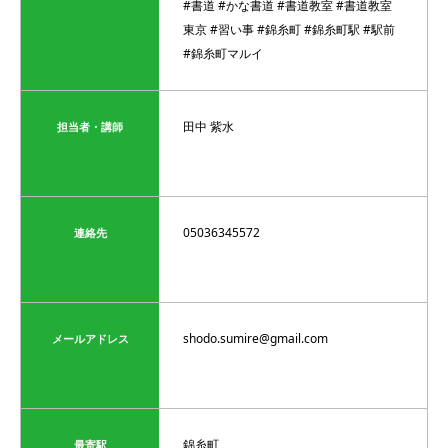
#書道 #かな書道 #書道教室 #書道教室
東京 #習い事 #錦糸町 #錦糸町駅 #駅前
#錦糸町マルイ
田中 紫水
担当者・講師
05036345572
連絡先
shodo.sumire@gmail.com
メールアドレス
錦糸町
最寄駅