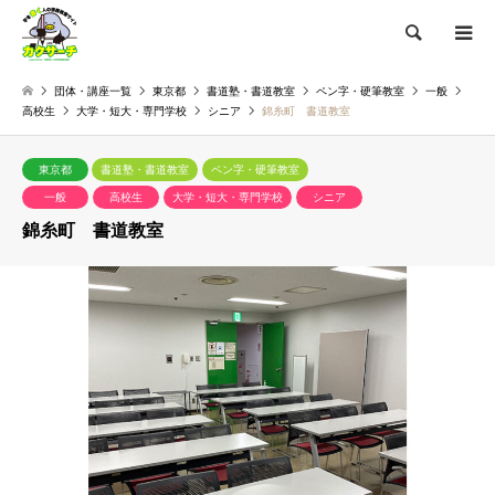
検索
団体・講座一覧
東京都
書道塾・書道教室
ペン字・硬筆教室
一般
高校生
大学・短大・専門学校
シニア
錦糸町 書道教室
東京都
書道塾・書道教室
ペン字・硬筆教室
一般
高校生
大学・短大・専門学校
シニア
錦糸町 書道教室