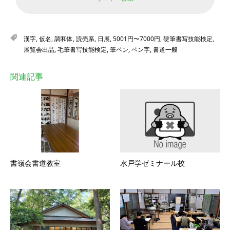
漢字
,
仮名
,
調和体
,
読売系
,
日展
,
5001円〜7000円
,
硬筆書写技能検定
,
展覧会出品
,
毛筆書写技能検定
,
筆ペン
,
ペン字
,
書道一般
関連記事
書嶺会書道教室
水戸学ゼミナール校