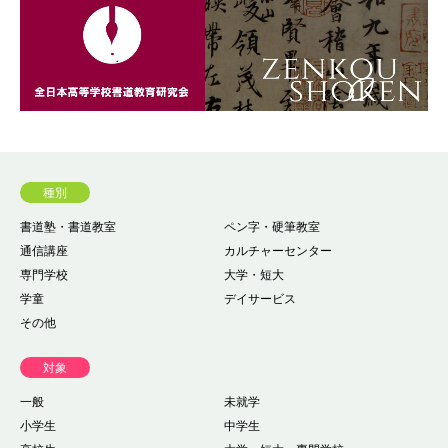
種別
書道塾・書道教室
ペン字・硬筆教室
通信講座
カルチャーセンター
専門学校
大学・短大
学童
デイサービス
その他
対象
一般
未就学
小学生
中学生