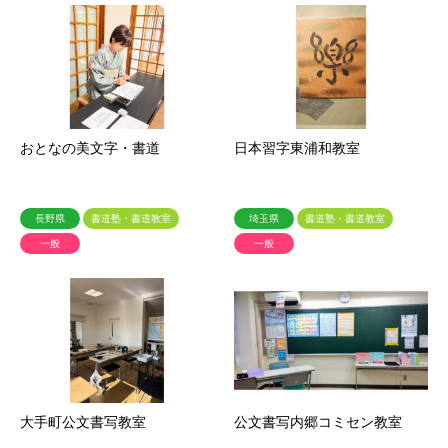
おとなの美文字・書道
日本習字東浦和教室
長野県
書道塾・書道教室
埼玉県
書道塾・書道教室
一般
一般
大手町公文書写教室
公文書写内郷コミセン教室