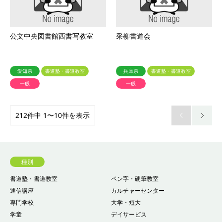
公文中央図書館西書写教室
采柳書道会
愛知県
書道塾・書道教室
兵庫県
書道塾・書道教室
一般
一般
212件中 1〜10件を表示


種別
書道塾・書道教室
ペン字・硬筆教室
通信講座
カルチャーセンター
専門学校
大学・短大
学童
デイサービス