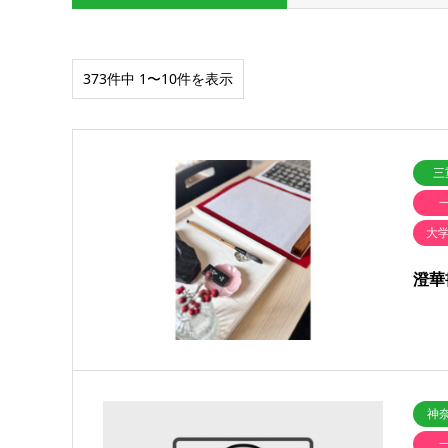
373件中 1〜10件を表示
三
大
澄華
神