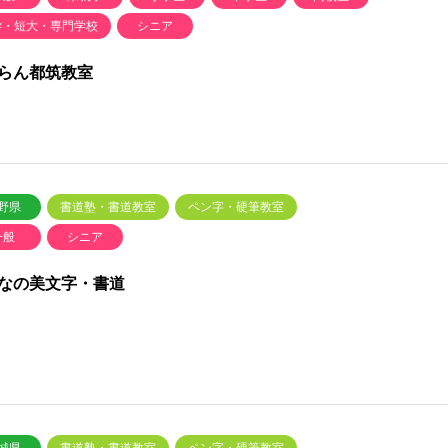
学・短大・専門学校
シニア
らん都筑教室
野県
書道塾・書道教室
ペン字・硬筆教室
一般
シニア
なの美文字・書道
城県
書道塾・書道教室
ペン字・硬筆教室