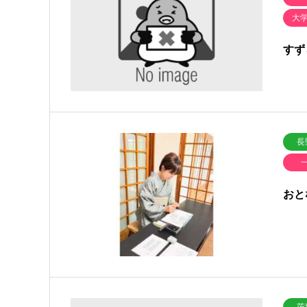
大
すず
長
おと
茨