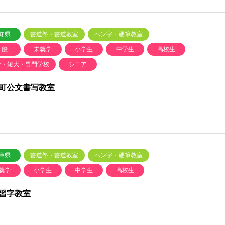
知県
書道塾・書道教室
ペン字・硬筆教室
一般
未就学
小学生
中学生
高校生
学・短大・専門学校
シニア
町公文書写教室
庫県
書道塾・書道教室
ペン字・硬筆教室
就学
小学生
中学生
高校生
習字教室