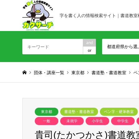
字を書く人の情報検索サイト｜書道教室
and
都道府県から選
or
団体・講座一覧
東京都
書道塾・書道教室
ペ
東京都
書道塾・書道教室
ペン字・硬筆教室
一般
未就学
小学生
中学生
貴司(たかつかさ)書道教