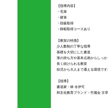
【指導内容】
・毛筆
・硬筆
・段級取得
・師範取得コースあり
【教室の特徴】
少人数制の丁寧な指導
基礎を大切にした書道
筆の持ち方や基本点画からしっか
長く続けられる教室
幼児から大人まで通える環境です
【指導】
書道家・林 令伊可
和文化教育ブランド・竹麗会 主