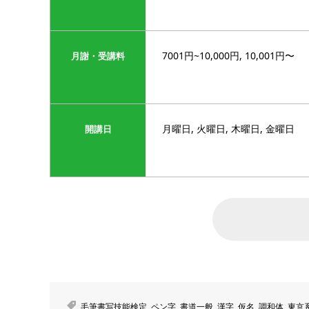
7001円~10,000円, 10,001円〜
月謝・受講料
月曜日, 火曜日, 木曜日, 金曜日
開講日
毛筆書写技能検定
,
ペン字
,
書道一般
,
漢字
,
仮名
,
調和体
,
東京