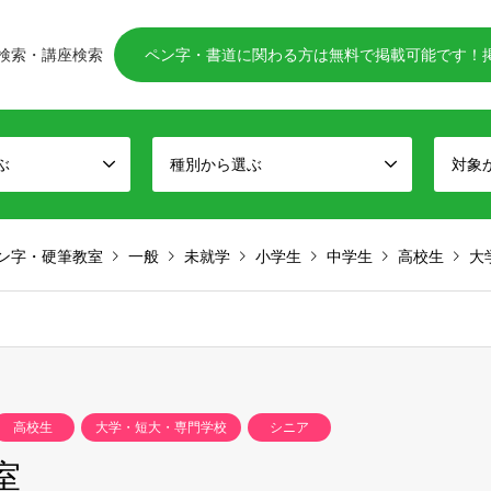
検索・講座検索
ペン字・書道に関わる方は無料で掲載可能です！
ぶ
種別から選ぶ
対象
ン字・硬筆教室
一般
未就学
小学生
中学生
高校生
大
高校生
大学・短大・専門学校
シニア
室