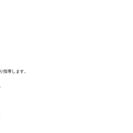
り指導します。
。
宰