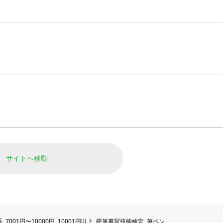
サイトへ移動
系
,
7001円〜10000円
,
10001円以上
,
硬筆書写技能検定
,
筆ペン