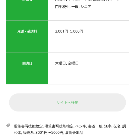
門学校生, 一般, シニア
3,001円~5,000円
月謝・受講料
木曜日, 金曜日
開講日
サイトへ移動
硬筆書写技能検定
,
毛筆書写技能検定
,
ペン字
,
書道一般
,
漢字
,
仮名
,
調
和体
,
読売系
,
3001円〜5000円
,
展覧会出品