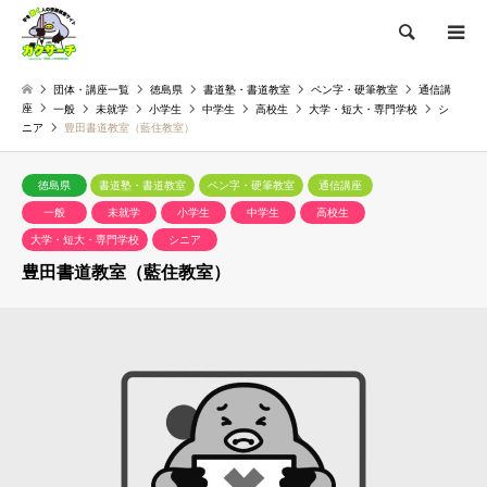
検索
団体・講座一覧
徳島県
書道塾・書道教室
ペン字・硬筆教室
通信講
座
一般
未就学
小学生
中学生
高校生
大学・短大・専門学校
シ
ニア
豊田書道教室（藍住教室）
徳島県
書道塾・書道教室
ペン字・硬筆教室
通信講座
一般
未就学
小学生
中学生
高校生
大学・短大・専門学校
シニア
豊田書道教室（藍住教室）