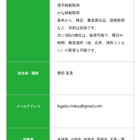
漢字師範取得
かな師範取得
基本から、検定、書道展出品、資格取得
など、目的は自由です。
月に3回の稽古は、振替可能で、曜日や
時間、教室場所（他、石井、津田コミセ
ン）の変更も可能です。
豊田 直美
担当者・講師
bigaku.rinkou@gmail.com
メールアドレス
未就学, 小学生, 中学生, 高校生, 大学・専
対象者