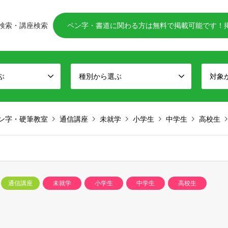
検索・講座検索
ペン字・書道に関わる方は無料で掲載可能です！
ぶ
種別から選ぶ
対象
ン字・硬筆教室
通信講座
未就学
小学生
中学生
高校生
通信講座
未就学
小学生
中学生
高校生