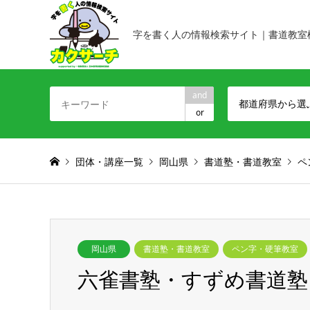
字を書く人の情報検索サイト｜書道教室
and
都道府県から選
or
団体・講座一覧
岡山県
書道塾・書道教室
ペ
岡山県
書道塾・書道教室
ペン字・硬筆教室
六雀書塾・すずめ書道塾