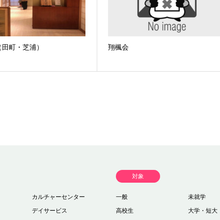
（田町・芝浦）
翔楓会
対象
カルチャーセンター
一般
未就学
デイサービス
高校生
大学・短大