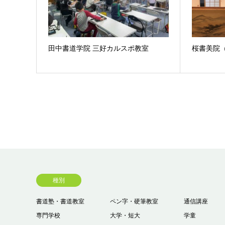
田中書道学院 三好カルスポ教室
桜書美院
種別
書道塾・書道教室
ペン字・硬筆教室
通信講座
専門学校
大学・短大
学童