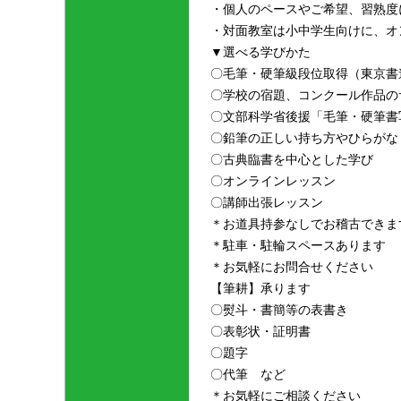
・個人のペースやご希望、習熟度
・対面教室は小中学生向けに、オ
▼選べる学びかた
〇毛筆・硬筆級段位取得（東京書
〇学校の宿題、コンクール作品の
〇文部科学省後援「毛筆・硬筆書
〇鉛筆の正しい持ち方やひらがな
〇古典臨書を中心とした学び
〇オンラインレッスン
〇講師出張レッスン
＊お道具持参なしでお稽古できま
＊駐車・駐輪スペースあります
＊お気軽にお問合せください
【筆耕】承ります
〇熨斗・書簡等の表書き
〇表彰状・証明書
〇題字
〇代筆 など
＊お気軽にご相談ください