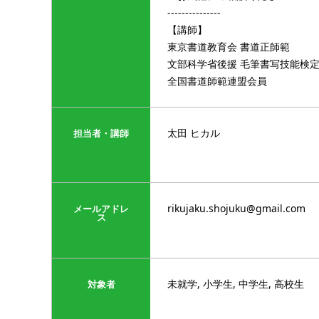
---------------
【講師】
東京書道教育会 書道正師範
文部科学省後援 毛筆書写技能検定
全国書道師範連盟会員
太田 ヒカル
担当者・講師
rikujaku.shojuku@gmail.com
メールアドレ
ス
未就学, 小学生, 中学生, 高校生
対象者