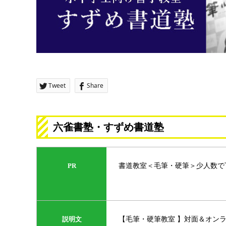
Tweet
Share
六雀書塾・すずめ書道塾
書道教室＜毛筆・硬筆＞少人数で
PR
【毛筆・硬筆教室 】対面＆オン
説明文