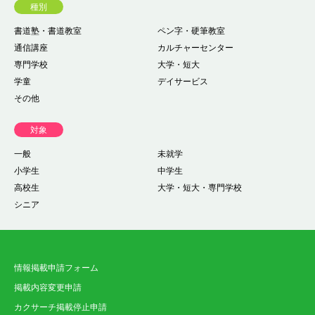
種別
書道塾・書道教室
ペン字・硬筆教室
通信講座
カルチャーセンター
専門学校
大学・短大
学童
デイサービス
その他
対象
一般
未就学
小学生
中学生
高校生
大学・短大・専門学校
シニア
情報掲載申請フォーム
掲載内容変更申請
カクサーチ掲載停止申請