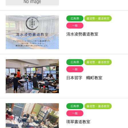
広島県
書道塾・書道教室
一般
清水凌勢書道教室
広島県
書道塾・書道教室
一般
日本習字 幟町教室
広島県
書道塾・書道教室
一般
瑛翠書道教室