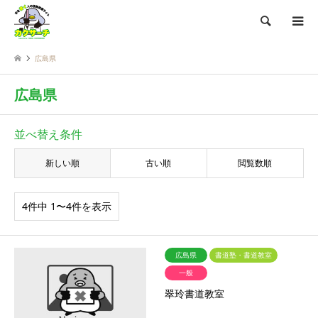
検索
広島県
広島県
並べ替え条件
新しい順
古い順
閲覧数順
4件中 1〜4件を表示
広島県
書道塾・書道教室
一般
翠玲書道教室