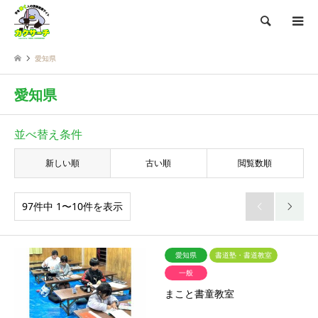
検索
愛知県
愛知県
並べ替え条件
新しい順
古い順
閲覧数順
97件中 1〜10件を表示


愛知県
書道塾・書道教室
一般
まこと書童教室