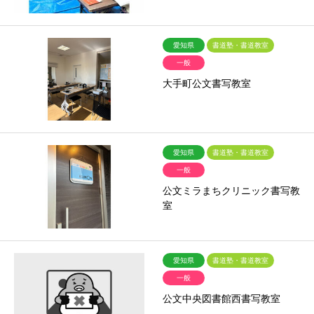
愛知県
書道塾・書道教室
一般
大手町公文書写教室
愛知県
書道塾・書道教室
一般
公文ミラまちクリニック書写教
室
愛知県
書道塾・書道教室
一般
公文中央図書館西書写教室