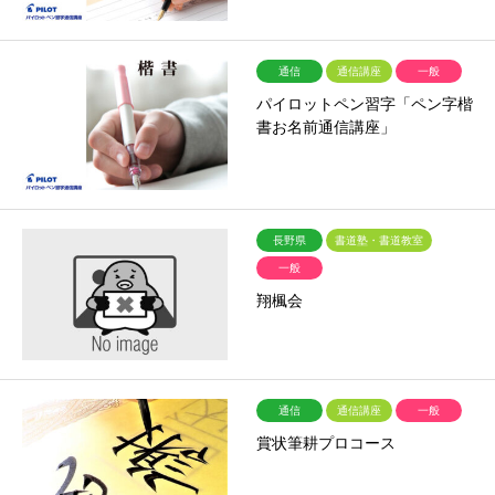
通信
通信講座
一般
パイロットペン習字「ペン字楷
書お名前通信講座」
長野県
書道塾・書道教室
一般
翔楓会
通信
通信講座
一般
賞状筆耕プロコース