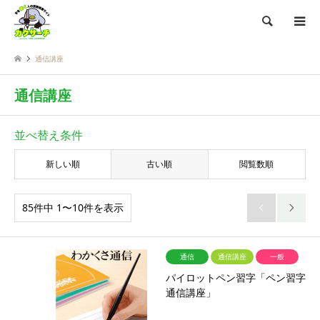
検索
通信講座
通信講座
並べ替え条件
新しい順
古い順
閲覧数順
85件中 1〜10件を表示


通信
通信講座
一般
パイロットペン習字「ペン習字
通信講座」