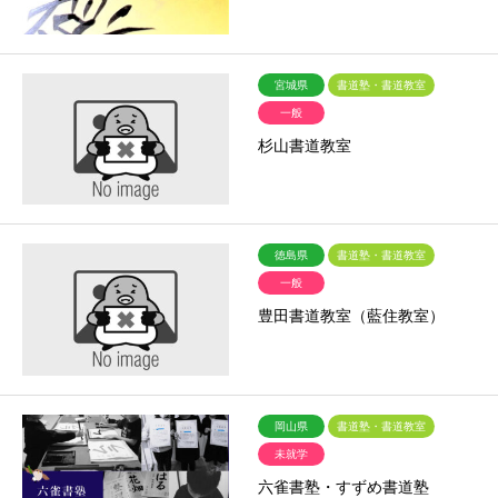
宮城県
書道塾・書道教室
一般
杉山書道教室
徳島県
書道塾・書道教室
一般
豊田書道教室（藍住教室）
岡山県
書道塾・書道教室
未就学
六雀書塾・すずめ書道塾