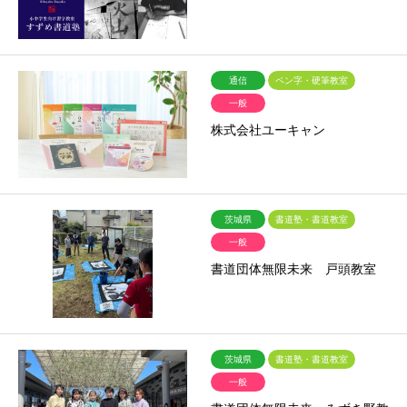
通信
ペン字・硬筆教室
一般
株式会社ユーキャン
茨城県
書道塾・書道教室
一般
書道団体無限未来 戸頭教室
茨城県
書道塾・書道教室
一般